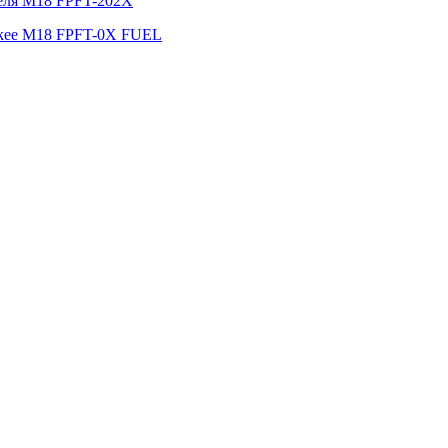
беля M18 FPFT-202X
ukee M18 FPFT-0X FUEL