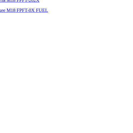
беля M18 FPFT-202X
ukee M18 FPFT-0X FUEL