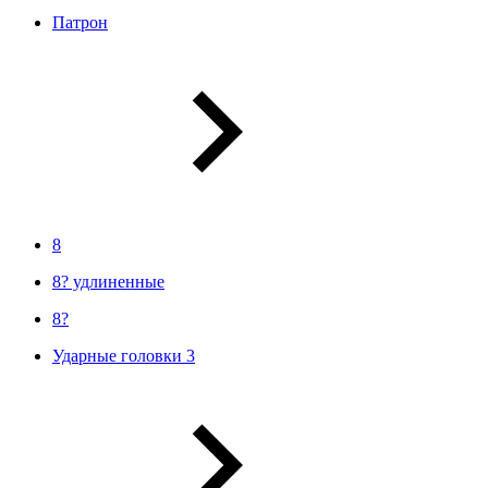
Патрон
8
8? удлиненные
8?
Ударные головки 3