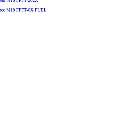
беля M18 FPFT-202X
ukee M18 FPFT-0X FUEL