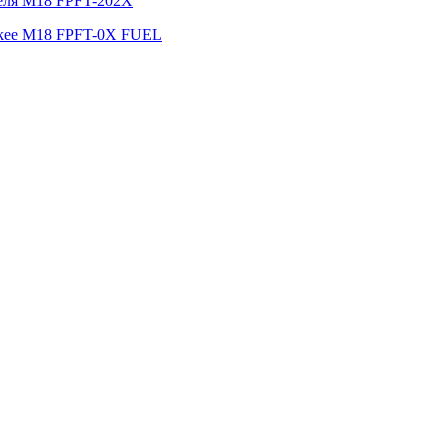
беля M18 FPFT-202X
ukee M18 FPFT-0X FUEL