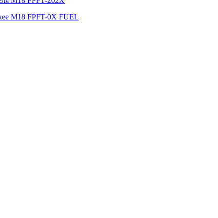
беля M18 FPFT-202X
ukee M18 FPFT-0X FUEL